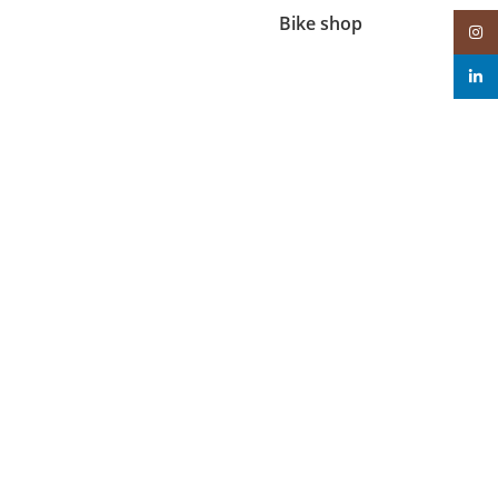
Bike shop
Insta
linke