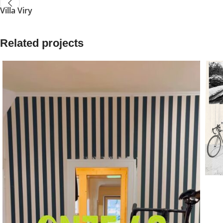
Villa Viry
Related projects
C