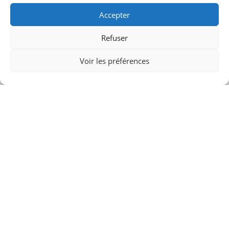
Accepter
Contact
Refuser
Email :
Voir les préférences
mpetit@mxparchitecture.com
Me contacter
Politique De Confidentialité
Mentions Légales
© Copyright 2025 – Tous droits réservés